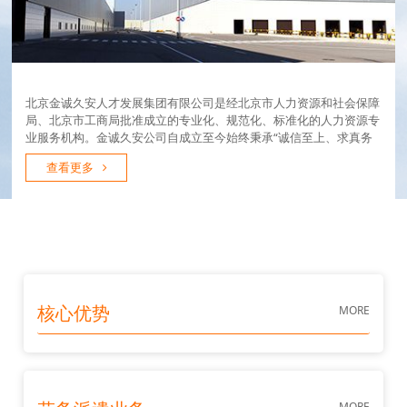
北京金诚久安人才发展集团有限公司是经北京市人力资源和社会保障
局、北京市工商局批准成立的专业化、规范化、标准化的人力资源专
业服务机构。金诚久安公司自成立至今始终秉承“诚信至上、求真务
实、精细管理、质量第一”的服务理念热情、周到、细致、快捷的为
查看更多
用工单位及劳务派遣职工提供优质...
MORE
核心优势
MORE